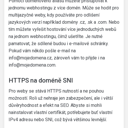
Pomocí doménového aliasu můžete přistupovat k
jednomu webhostingu z více domén. Může se hodit pro
multijazyčné weby, kdy používáte pro odlišení
jazykových verzí například domény .cz, .sk a .com. Nebo
tím můžete vyřešit hostování více jednoduchých webů
na jednom webhostingu, čímž ušetříte. Je nutné
pamatovat, že sdílené budou i e-mailové schránky.
Pokud vám někdo pošle e-mail na
info@mojedomena.cz
, zároveň vám to přijde i na
info@mojedomena.com
.
HTTPS na doméně SNI
Pro weby se stává HTTPS nutností a ne pouhou
možností. Roli už nehraje jen zabezpečení, ale i větší
důvěryhodnost a efekt na SEO. Abyste si mohli
nainstalovat vlastní certifikát, potřebujete buť vlastní
IPv4 adresu nebo SNI, což bývá většinou levnější.